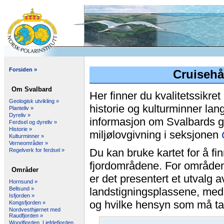
Forsiden »
Cruisehå
Om Svalbard
Her finner du kvalitetssikre
Geologisk utvikling »
historie og kulturminner lan
Planteliv »
Dyreliv »
informasjon om Svalbards geo
Ferdsel og dyreliv »
Historie »
miljølovgivning i seksjonen
Kulturminner »
Verneområder »
Du kan bruke kartet for å fi
Regelverk for ferdsel »
fjordområdene. For områden
Områder
er det presentert et utvalg 
Hornsund »
Bellsund »
landstigningsplassene, med
Isfjorden »
og hvilke hensyn som må ta
Kongsfjorden »
Nordvesthjørnet med
Raudfjorden »
Woodfjorden, Liefdefjorden,