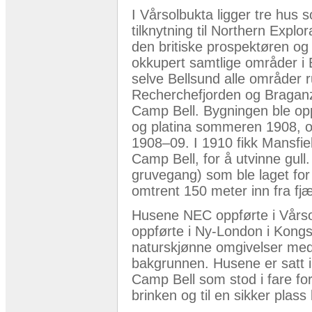
I Vårsolbukta ligger tre hus 
tilknytning til Northern Expl
den britiske prospektøren og
okkupert samtlige områder i 
selve Bellsund alle områder 
Recherchefjorden og Braganz
Camp Bell. Bygningen ble opp
og platina sommeren 1908, og 
1908–09. I 1910 fikk Mansfiel
Camp Bell, for å utvinne gull.
gruvegang) som ble laget for å
omtrent 150 meter inn fra fj
Husene NEC oppførte i Vårso
oppførte i Ny-London i Kongsf
naturskjønne omgivelser med et
bakgrunnen. Husene er satt 
Camp Bell som stod i fare for 
brinken og til en sikker plass