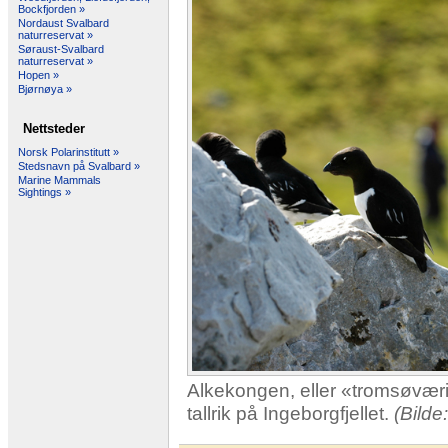
Bockfjorden »
Nordaust Svalbard
naturreservat »
Søraust-Svalbard
naturreservat »
Hopen »
Bjørnøya »
Nettsteder
Norsk Polarinstitutt »
Stedsnavn på Svalbard »
Marine Mammals
Sightings »
Alkekongen, eller «tromsøværin
tallrik på Ingeborgfjellet.
(Bilde