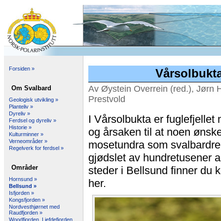
Forsiden »
Vårsolbukt
Av Øystein Overrein (red.), Jørn 
Om Svalbard
Prestvold
Geologisk utvikling »
Planteliv »
Dyreliv »
I Vårsolbukta er fuglefjelle
Ferdsel og dyreliv »
Historie »
og årsaken til at noen ønsker 
Kulturminner »
Verneområder »
mosetundra som svalbardreine
Regelverk for ferdsel »
gjødslet av hundretusener al
Områder
steder i Bellsund finner du k
Hornsund »
her.
Bellsund »
Isfjorden »
Kongsfjorden »
Nordvesthjørnet med
Raudfjorden »
Woodfjorden, Liefdefjorden,