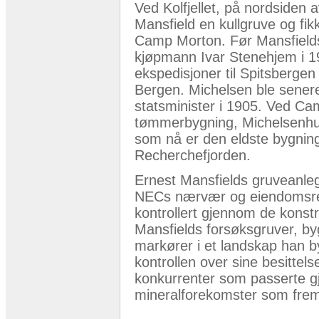
Ved Kolfjellet, på nordsiden
Mansfield en kullgruve og fik
Camp Morton. Før Mansfields
kjøpmann Ivar Stenehjem i 190
ekspedisjoner til Spitsbergen
Bergen. Michelsen ble senere
statsminister i 1905. Ved C
tømmerbygning, Michelsenhu
som nå er den eldste bygnin
Recherchefjorden.
Ernest Mansfields gruveanle
NECs nærvær og eiendomsrett
kontrollert gjennom de konst
Mansfields forsøksgruver, by
markører i et landskap han b
kontrollen over sine besitte
konkurrenter som passerte gj
mineralforekomster som frem