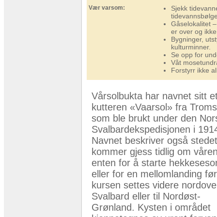
Vær varsom:
Sjekk tidevann
tidevannsbølge
Gåselokalitet –
er over og ikke
Bygninger, utst
kulturminner.
Se opp for und
Våt mosetundra
Forstyrr ikke a
Vårsolbukta har navnet sitt e
kutteren «Vaarsol» fra Trom
som ble brukt under den Nor
Svalbardekspedisjonen i 191
Navnet beskriver også stedet
kommer gjess tidlig om våre
enten for å starte hekkeses
eller for en mellomlanding før
kursen settes videre nordove
Svalbard eller til Nordøst-
Grønland. Kysten i området