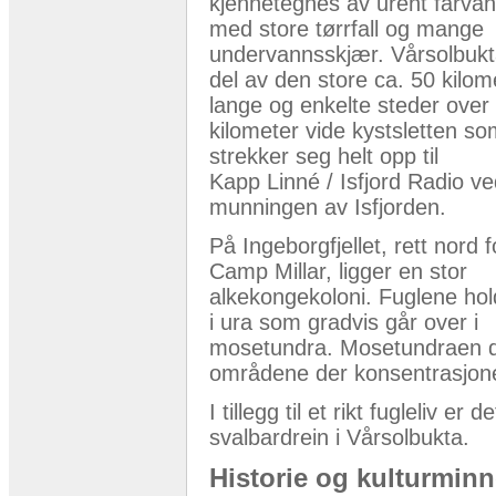
kjennetegnes av urent farva
med store tørrfall og mange
undervannsskjær. Vårsolbukt
del av den store ca. 50 kilom
lange og enkelte steder over
kilometer vide kystsletten s
strekker seg helt opp til
Kapp Linné / Isfjord Radio v
munningen av Isfjorden.
På Ingeborgfjellet, rett nord f
Camp Millar, ligger en stor
alkekongekoloni. Fuglene hold
i ura som gradvis går over i
mosetundra. Mosetundraen da
områdene der konsentrasjone
I tillegg til et rikt fugleliv er
svalbardrein i Vårsolbukta.
Historie og kulturminn