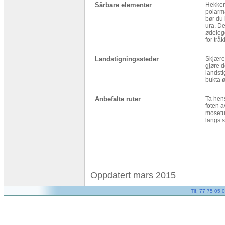
Sårbare elementer
Hekkend
polarmå
bør du 
ura. De
ødeleg
for tråk
Landstigningssteder
Skjære
gjøre d
landsti
bukta ø
Anbefalte ruter
Ta hens
foten a
mosetu
langs s
Oppdatert mars 2015
Tlf. 77 75 05 